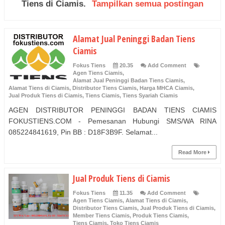
Tiens di Ciamis
.
Tampilkan semua postingan
Alamat Jual Peninggi Badan Tiens
Ciamis
Fokus Tiens
20.35
Add Comment
Agen Tiens Ciamis
,
Alamat Jual Peninggi Badan Tiens Ciamis
,
Alamat Tiens di Ciamis
,
Distributor Tiens Ciamis
,
Harga MHCA Ciamis
,
Jual Produk Tiens di Ciamis
,
Tiens Ciamis
,
Tiens Syariah Ciamis
AGEN DISTRIBUTOR PENINGGI BADAN TIENS CIAMIS
FOKUSTIENS.COM - Pemesanan Hubungi SMS/WA RINA
085224841619, Pin BB : D18F3B9F. Selamat...
Read More
Jual Produk Tiens di Ciamis
Fokus Tiens
11.35
Add Comment
Agen Tiens Ciamis
,
Alamat Tiens di Ciamis
,
Distributor Tiens Ciamis
,
Jual Produk Tiens di Ciamis
,
Member Tiens Ciamis
,
Produk Tiens Ciamis
,
Tiens Ciamis
,
Toko Tiens Ciamis