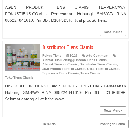
AGEN PRODUK TIENS CIAMIS TERPERCAYA
FOKUSTIENS.COM - Pemesanan Hubungi SMS/WA RINA
085224841619, Pin BB : D18F3B9F. Jual produk Tien...
Read More
Distributor Tiens Ciamis
Fokus Tiens
10.26
Add Comment
Alamat Jual Peninggi Badan Tiens Ciamis
,
Alamat Tiens di Ciamis
,
Distributor Tiens Ciamis
,
Jual Produk Tiens di Ciamis
,
Obat Tiens di Ciamis
,
Suplemen Tiens Ciamis
,
Tiens Ciamis
,
Toko Tiens Ciamis
DISTRIBUTOR TIENS CIAMIS FOKUSTIENS.COM - Pemesanan
Hubungi SMS/WA RINA 085224841619, Pin BB : D18F3B9F.
Selamat datang di website www....
Read More
Beranda
Postingan Lama