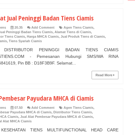
at Jual Peninggi Badan Tiens Ciamis
iens
20.35
Add Comment
Agen Tiens Ciamis
,
Jual Peninggi Badan Tiens Ciamis
,
Alamat Tiens di Ciamis
,
tor Tiens Ciamis
,
Harga MHCA Ciamis
,
Jual Produk Tiens di Ciamis
,
iamis
,
Tiens Syariah Ciamis
 DISTRIBUTOR PENINGGI BADAN TIENS CIAMIS
STIENS.COM - Pemesanan Hubungi SMS/WA RINA
841619, Pin BB : D18F3B9F. Selamat...
Read More
 Pembesar Payudara MHCA di Ciamis
iens
07.50
Add Comment
Agen Tiens Ciamis
,
mbesar Payudara MHCA di Ciamis
,
Distributor Tiens Ciamis
,
HCA Ciamis
,
Jual Alat Pembesar Payudara MHCA di Ciamis
,
al Alat MHCA Ciamis
 KESEHATAN TIENS MULTIFUNCTIONAL HEAD CARE