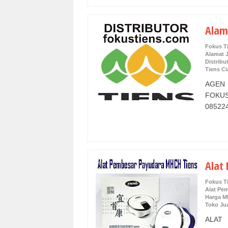
Alam
Fokus T
Alamat 
Distribu
Tiens C
AGEN
FOKU
085224
Alat
Fokus T
Alat Pe
Harga M
Toko Ju
ALAT