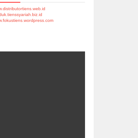
.distributortiens.web.id
duk.tienssyariah.biz.id
.fokustiens.wordpress.com