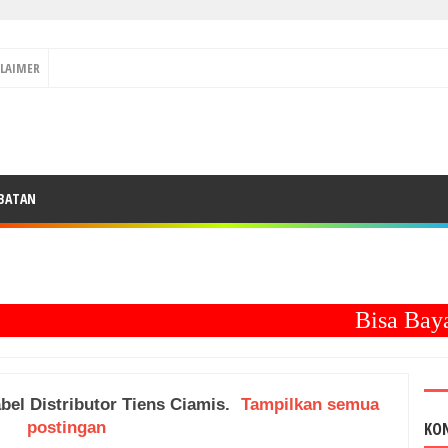
CLAIMER
BATAN
Bisa Bayar
C
abel
Distributor Tiens Ciamis
.
Tampilkan semua
postingan
KO