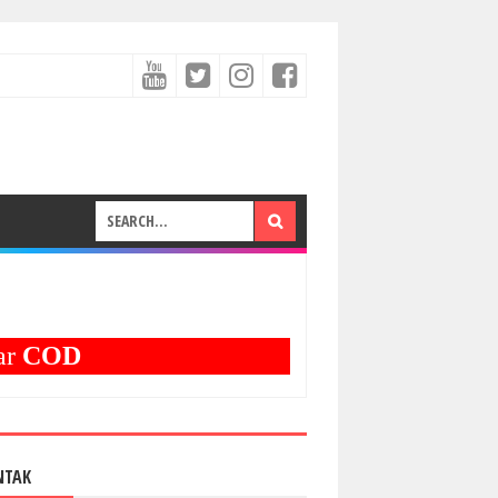
OD
NTAK