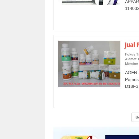
APPAR
11403
Jual 
Fokus T
Alamat T
Member 
AGEN 
Pemes
D18F3B
B