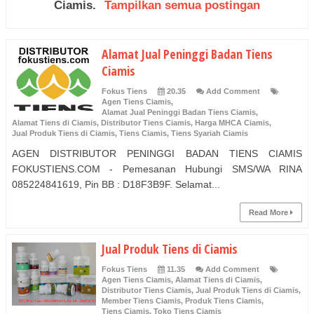
Ciamis
.
Tampilkan semua postingan
Alamat Jual Peninggi Badan Tiens
Ciamis
Fokus Tiens
20.35
Add Comment
Agen Tiens Ciamis
,
Alamat Jual Peninggi Badan Tiens Ciamis
,
Alamat Tiens di Ciamis
,
Distributor Tiens Ciamis
,
Harga MHCA Ciamis
,
Jual Produk Tiens di Ciamis
,
Tiens Ciamis
,
Tiens Syariah Ciamis
AGEN DISTRIBUTOR PENINGGI BADAN TIENS CIAMIS
FOKUSTIENS.COM - Pemesanan Hubungi SMS/WA RINA
085224841619, Pin BB : D18F3B9F. Selamat...
Read More
Jual Produk Tiens di Ciamis
Fokus Tiens
11.35
Add Comment
Agen Tiens Ciamis
,
Alamat Tiens di Ciamis
,
Distributor Tiens Ciamis
,
Jual Produk Tiens di Ciamis
,
Member Tiens Ciamis
,
Produk Tiens Ciamis
,
Tiens Ciamis
,
Toko Tiens Ciamis