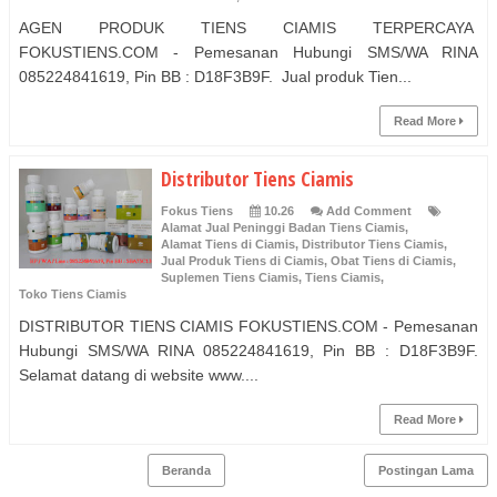
AGEN PRODUK TIENS CIAMIS TERPERCAYA
FOKUSTIENS.COM - Pemesanan Hubungi SMS/WA RINA
085224841619, Pin BB : D18F3B9F. Jual produk Tien...
Read More
Distributor Tiens Ciamis
Fokus Tiens
10.26
Add Comment
Alamat Jual Peninggi Badan Tiens Ciamis
,
Alamat Tiens di Ciamis
,
Distributor Tiens Ciamis
,
Jual Produk Tiens di Ciamis
,
Obat Tiens di Ciamis
,
Suplemen Tiens Ciamis
,
Tiens Ciamis
,
Toko Tiens Ciamis
DISTRIBUTOR TIENS CIAMIS FOKUSTIENS.COM - Pemesanan
Hubungi SMS/WA RINA 085224841619, Pin BB : D18F3B9F.
Selamat datang di website www....
Read More
Beranda
Postingan Lama