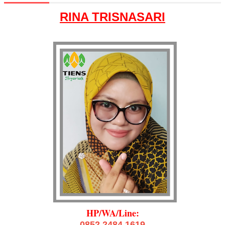
RINA TRISNASARI
HP/WA/Line:
0852 2484 1619