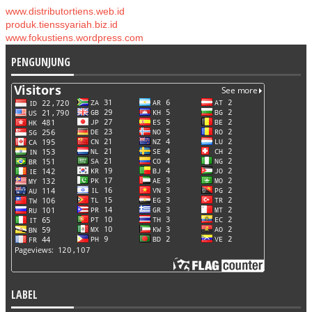
www.distributortiens.web.id
produk.tienssyariah.biz.id
www.fokustiens.wordpress.com
PENGUNJUNG
LABEL