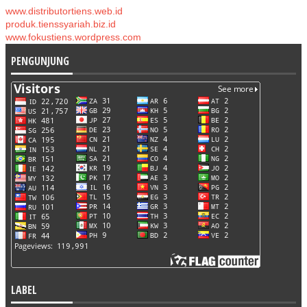
www.distributortiens.web.id
produk.tienssyariah.biz.id
www.fokustiens.wordpress.com
PENGUNJUNG
LABEL