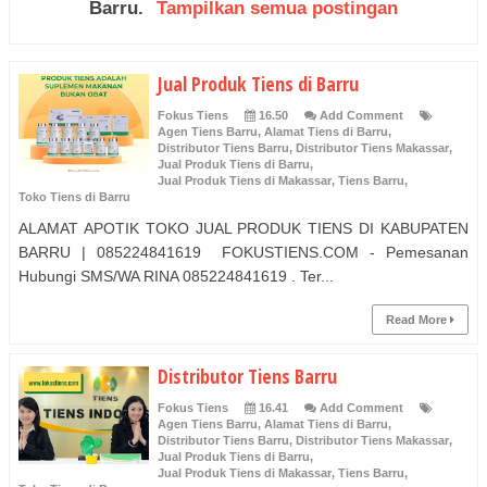
Barru
.
Tampilkan semua postingan
Jual Produk Tiens di Barru
Fokus Tiens
16.50
Add Comment
Agen Tiens Barru
,
Alamat Tiens di Barru
,
Distributor Tiens Barru
,
Distributor Tiens Makassar
,
Jual Produk Tiens di Barru
,
Jual Produk Tiens di Makassar
,
Tiens Barru
,
Toko Tiens di Barru
ALAMAT APOTIK TOKO JUAL PRODUK TIENS DI KABUPATEN
BARRU | 085224841619 FOKUSTIENS.COM - Pemesanan
Hubungi SMS/WA RINA 085224841619 . Ter...
Read More
Distributor Tiens Barru
Fokus Tiens
16.41
Add Comment
Agen Tiens Barru
,
Alamat Tiens di Barru
,
Distributor Tiens Barru
,
Distributor Tiens Makassar
,
Jual Produk Tiens di Barru
,
Jual Produk Tiens di Makassar
,
Tiens Barru
,