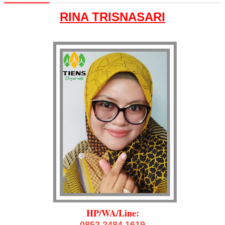
RINA TRISNASARI
HP/WA/Line:
0852 2484 1619