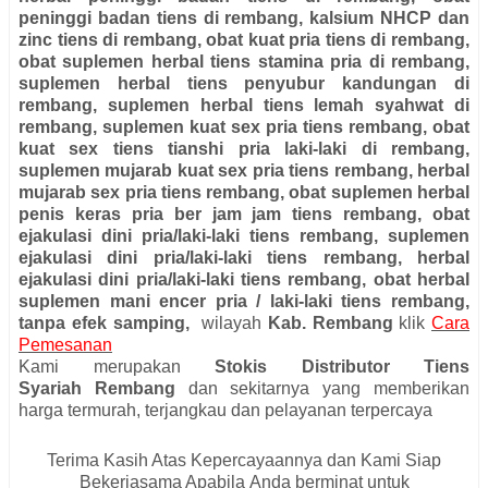
peninggi badan tiens di rembang, kalsium NHCP dan
zinc tiens di rembang, obat kuat pria tiens di rembang,
obat suplemen herbal tiens stamina pria di rembang,
suplemen herbal tiens penyubur kandungan di
rembang, suplemen herbal tiens lemah syahwat di
rembang, suplemen kuat sex pria tiens rembang, obat
kuat sex tiens tianshi pria laki-laki di rembang,
suplemen mujarab kuat sex pria tiens rembang, herbal
mujarab sex pria tiens rembang, obat suplemen herbal
penis keras pria ber jam jam tiens rembang, obat
ejakulasi dini pria/laki-laki tiens rembang, suplemen
ejakulasi dini pria/laki-laki tiens rembang, herbal
ejakulasi dini pria/laki-laki tiens rembang, obat herbal
suplemen mani encer pria / laki-laki tiens rembang,
tanpa efek samping
,
wilayah
Kab.
Rembang
klik
Cara
Pemesanan
Kami merupakan
Stokis Distributor Tiens
Syariah
Rembang
dan sekitarnya yang memberikan
harga termurah, terjangkau dan pelayanan terpercaya
Terima Kasih Atas Kepercayaannya dan Kami Siap
Bekerjasama Apabila
Anda berminat untuk