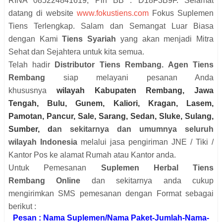
RINA 085224841619, Pin BB : D18F3B9F. Selamat
datang di website
www.fokustiens.com
Fokus Suplemen
Tiens Terlengkap
.
Salam dan Semangat Luar Biasa
dengan Kami
Tiens Syariah
yang akan menjadi Mitra
Sehat dan Sejahtera untuk kita semua.
Telah hadir
Distributor
Tiens Rembang
.
Agen
Tiens
Rembang
siap melayani pesanan Anda
khususnya
wilayah
Kabupaten Rembang, Jawa
Tengah, Bulu, Gunem, Kaliori, Kragan, Lasem,
Pamotan, Pancur, Sale, Sarang, Sedan, Sluke, Sulang,
Sumber,
d
an sekitarnya dan umumnya seluruh
wilayah Indonesia
melalui jasa pengiriman JNE / Tiki /
Kantor Pos ke alamat Rumah atau Kantor anda.
Untuk Pemesanan
Suplemen Herbal Tiens
Rembang Online
dan sekitarnya anda cukup
mengirimkan SMS pemesanan dengan Format sebagai
berikut :
Pesan : Nama Suplemen/Nama Paket-Jumlah-Nama-