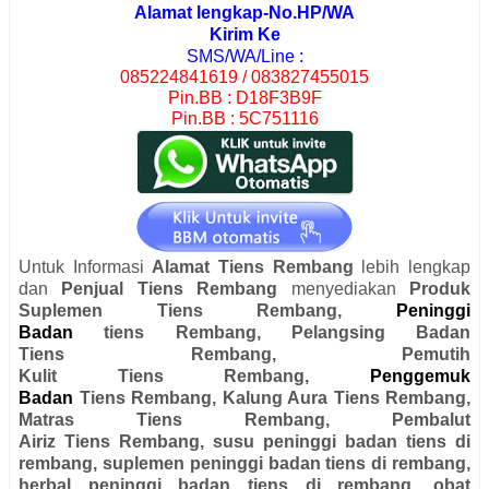
Alamat lengkap-No.HP/WA
Kirim Ke
SMS/WA/Line :
085224841619 / 083827455015
Pin.BB : D18F3B9F
Pin.BB : 5C751116
Untuk Informasi
Alamat Tiens Rembang
lebih lengkap
dan
Penjual Tiens
Rembang
menyediakan
Produk
Suplemen Tiens
Rembang
,
Peninggi
Badan
tiens
Rembang
, Pelangsing Badan
Tiens
Rembang
, Pemutih
Kulit Tiens
Rembang
,
Penggemuk
Badan
Tiens
Rembang
, Kalung Aura Tiens
Rembang
,
Matras Tiens
Rembang
, Pembalut
Airiz Tiens
Rembang, susu peninggi badan tiens di
rembang, suplemen peninggi badan tiens di rembang,
herbal peninggi badan tiens di rembang, obat