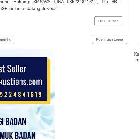
anan Hubungi SMS/WA RINA 085224841619, Pin BB :
9F. Selamat datang di websit...
Read More
eranda
Postingan Lama
Ka
s