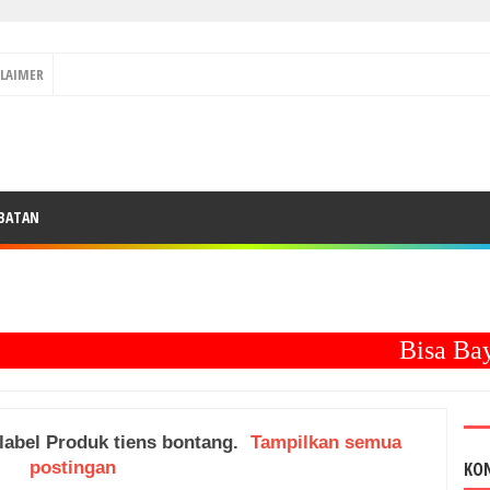
CLAIMER
BATAN
Bisa Bayar
label
Produk tiens bontang
.
Tampilkan semua
postingan
KO