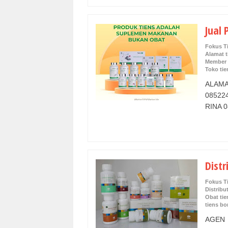
Jual 
Fokus T
Alamat t
Member 
Toko ti
ALAM
08522
RINA 0
Distr
Fokus T
Distribu
Obat tie
tiens b
AGEN