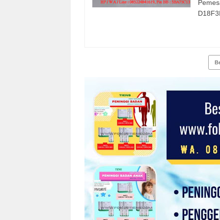
Pemes
D18F3B
B