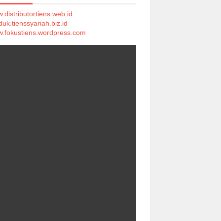
.distributortiens.web.id
duk.tienssyariah.biz.id
.fokustiens.wordpress.com