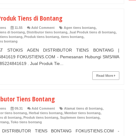
Produk Tiens di Bontang
iens
11.55
Add Comment
Agen tiens bontang
,
iens di bontang
,
Distributor tiens bontang
,
Jual Produk tiens di bontang
,
tiens bontang
,
Produk tiens bontang
,
tiens bontang
,
ens bontang
AT STOKIS AGEN DISTRIBUTOR TIENS BONTANG |
4841619 FOKUSTIENS.COM - Pemesanan Hubungi SMS/WA
85224841619 . Jual Produk Tie...
Read More
ibutor Tiens Bontang
iens
09.31
Add Comment
Alamat tiens di bontang
,
tor tiens bontang
,
Herbal tiens bontang
,
Member tiens bontang
,
ns di bontang
,
Produk tiens bontang
,
Suplemen tiens bontang
,
ontang
,
Toko tiens bontang
 DISTRIBUTOR TIENS BONTANG FOKUSTIENS.COM -