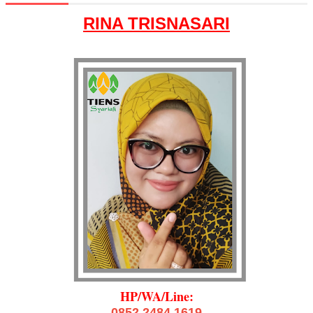
RINA TRISNASARI
HP/WA/Line:
0852 2484 1619