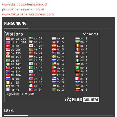
www.distributortiens.web.id
produk.tienssyariah.biz.id
www.fokustiens.wordpress.com
PENGUNJUNG
LABEL