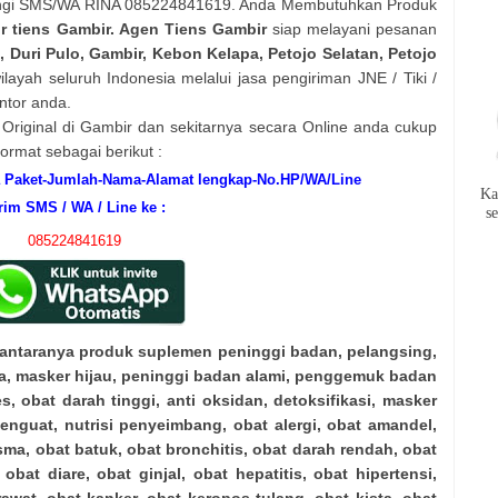
i SMS/WA RINA 085224841619. Anda Membutuhkan Produk
or tiens Gambir. Agen Tiens Gambir
siap melayani pesanan
, Duri Pulo, Gambir, Kebon Kelapa, Petojo Selatan, Petojo
ayah seluruh Indonesia melalui jasa pengiriman JNE / Tiki /
ntor anda.
riginal di Gambir dan sekitarnya secara Online anda cukup
mat sebagai berikut :
Paket-Jumlah-Nama-Alamat lengkap-No.HP/WA/Line
Ka
rim SMS / WA / Line ke :
s
085224841619
iantaranya produk suplemen peninggi badan, pelangsing,
a, masker hijau, peninggi badan alami, penggemuk badan
s, obat darah tinggi, anti oksidan, detoksifikasi, masker
 penguat, nutrisi penyeimbang, obat alergi, obat amandel,
ma, obat batuk, obat bronchitis, obat darah rendah, obat
 obat diare, obat ginjal, obat hepatitis, obat hipertensi,