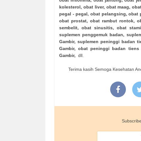
obat insomnia, obat jantung, obat jer
kolesterol, obat liver, obat maag, ob
pegal - pegal, obat pelangsing, obat
obat prostat, obat rambut rontok, o
sembelit, obat sinusitis, obat stam
suplemen penggemuk badan, supleme
Gambir, suplemen peninggi badan tie
Gambir, obat peninggi badan tiens
Gambir,
dll.
Terima kasih Semoga Kesehatan Anda
Subscribe