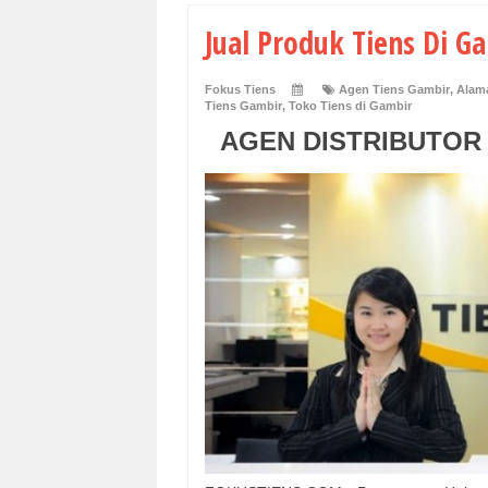
Jual Produk Tiens Di G
Fokus Tiens
Agen Tiens Gambir
,
Alama
Tiens Gambir
,
Toko Tiens di Gambir
AGEN DISTRIBUTOR