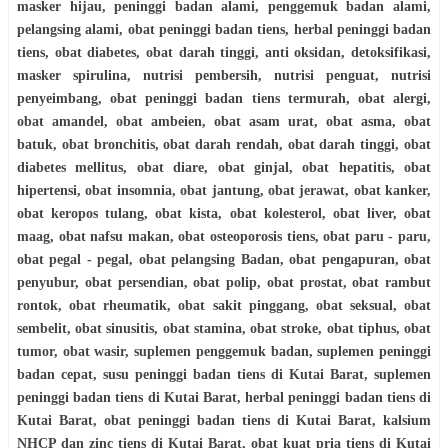
masker hijau, peninggi badan alami, penggemuk badan alami,
pelangsing alami, obat peninggi badan tiens, herbal peninggi badan
tiens, obat diabetes, obat darah tinggi, anti oksidan, detoksifikasi,
masker spirulina, nutrisi pembersih, nutrisi penguat, nutrisi
penyeimbang, obat peninggi badan tiens termurah, obat alergi,
obat amandel, obat ambeien, obat asam urat, obat asma, obat
batuk, obat bronchitis, obat darah rendah, obat darah tinggi, obat
diabetes mellitus, obat diare, obat ginjal, obat hepatitis, obat
hipertensi, obat insomnia, obat jantung, obat jerawat, obat kanker,
obat keropos tulang, obat kista, obat kolesterol, obat liver, obat
maag, obat nafsu makan, obat osteoporosis tiens, obat paru - paru,
obat pegal - pegal, obat pelangsing Badan, obat pengapuran, obat
penyubur, obat persendian, obat polip, obat prostat, obat rambut
rontok, obat rheumatik, obat sakit pinggang, obat seksual, obat
sembelit, obat sinusitis, obat stamina, obat stroke, obat tiphus, obat
tumor, obat wasir, suplemen penggemuk badan, suplemen peninggi
badan cepat, susu peninggi badan tiens di Kutai Barat, suplemen
peninggi badan tiens di Kutai Barat, herbal peninggi badan tiens di
Kutai Barat, obat peninggi badan tiens di Kutai Barat, kalsium
NHCP dan zinc tiens di Kutai Barat, obat kuat pria tiens di Kutai