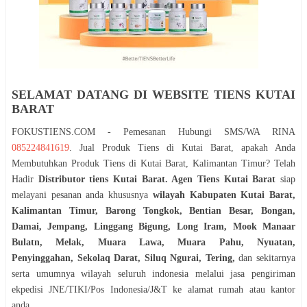
SELAMAT DATANG DI WEBSITE TIENS KUTAI
BARAT
FOKUSTIENS.COM - Pemesanan Hubungi SMS/WA RINA
085224841619
. Jual Produk Tiens di Kutai Barat, apakah Anda
Membutuhkan Produk Tiens di Kutai Barat, Kalimantan Timur? Telah
Hadir
Distributor tiens Kutai Barat. Agen Tiens Kutai Barat
siap
melayani pesanan anda khususnya
wilayah Kabupaten Kutai Barat,
Kalimantan Timur, Barong Tongkok, Bentian Besar, Bongan,
Damai, Jempang, Linggang Bigung, Long Iram, Mook Manaar
Bulatn, Melak, Muara Lawa, Muara Pahu, Nyuatan,
Penyinggahan, Sekolaq Darat, Siluq Ngurai, Tering,
dan sekitarnya
serta umumnya wilayah seluruh indonesia melalui jasa pengiriman
ekpedisi JNE/TIKI/Pos Indonesia/J&T ke alamat rumah atau kantor
anda.